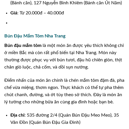
(Bánh căn), 127 Nguyễn Bỉnh Khiêm (Bánh căn Út Năm)
Giá
: Từ 20.000đ – 40.000đ
Bún Đậu Mắm Tôm Nha Trang
Bún đậu mắm tôm
là một món ăn được yêu thích không chỉ
ở miền Bắc mà còn rất phổ biến tại Nha Trang. Món này
thường được phục vụ với bún tươi, đậu hũ chiên giòn, thịt
chân giò luộc, chả cốm, và dồi sụn nướng.
Điểm nhấn của món ăn chính là chén mắm tôm đậm đà, pha
chế vừa miệng, thơm ngon. Thực khách có thể tự pha thêm
chút chanh, đường, và ớt tùy theo sở thích. Đây là món ăn
lý tưởng cho những bữa ăn cùng gia đình hoặc bạn bè.
Địa chỉ
: 535 đường 2/4 (Quán Bún Đậu Meo Meo), 35
Vân Đồn (Quán Bún Đậu Gia Đình)