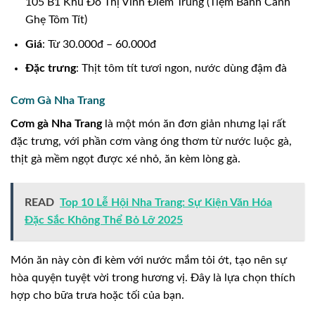
105 B1 Khu Đô Thị Vĩnh Điềm Trung (Tiệm Bánh Canh
Ghẹ Tôm Tít)
Giá
: Từ 30.000đ – 60.000đ
Đặc trưng
: Thịt tôm tít tươi ngon, nước dùng đậm đà
Cơm Gà Nha Trang
Cơm gà Nha Trang
là một món ăn đơn giản nhưng lại rất
đặc trưng, với phần cơm vàng óng thơm từ nước luộc gà,
thịt gà mềm ngọt được xé nhỏ, ăn kèm lòng gà.
READ
Top 10 Lễ Hội Nha Trang: Sự Kiện Văn Hóa
Đặc Sắc Không Thể Bỏ Lỡ 2025
Món ăn này còn đi kèm với nước mắm tỏi ớt, tạo nên sự
hòa quyện tuyệt vời trong hương vị. Đây là lựa chọn thích
hợp cho bữa trưa hoặc tối của bạn.