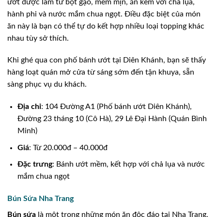
ướt được làm từ bột gạo, mềm mịn, ăn kèm với chả lụa,
hành phi và nước mắm chua ngọt. Điều đặc biệt của món
ăn này là bạn có thể tự do kết hợp nhiều loại topping khác
nhau tùy sở thích.
Khi ghé qua con phố bánh ướt tại Diên Khánh, bạn sẽ thấy
hàng loạt quán mở cửa từ sáng sớm đến tận khuya, sẵn
sàng phục vụ du khách.
Địa chỉ
: 104 Đường A1 (Phố bánh ướt Diên Khánh),
Đường 23 tháng 10 (Cô Hà), 29 Lê Đại Hành (Quán Bình
Minh)
Giá
: Từ 20.000đ – 40.000đ
Đặc trưng
: Bánh ướt mềm, kết hợp với chả lụa và nước
mắm chua ngọt
Bún Sứa Nha Trang
Bún sứa
là một trong những món ăn độc đáo tại Nha Trang,