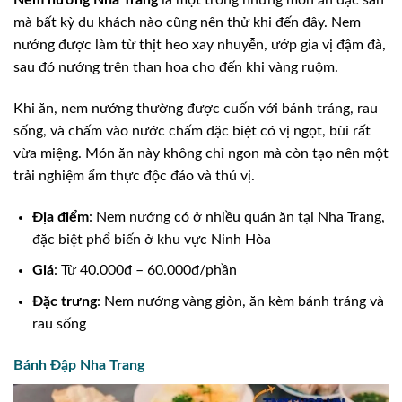
Nem nướng Nha Trang
là một trong những món ăn đặc sản
mà bất kỳ du khách nào cũng nên thử khi đến đây. Nem
nướng được làm từ thịt heo xay nhuyễn, ướp gia vị đậm đà,
sau đó nướng trên than hoa cho đến khi vàng ruộm.
Khi ăn, nem nướng thường được cuốn với bánh tráng, rau
sống, và chấm vào nước chấm đặc biệt có vị ngọt, bùi rất
vừa miệng. Món ăn này không chỉ ngon mà còn tạo nên một
trải nghiệm ẩm thực độc đáo và thú vị.
Địa điểm
: Nem nướng có ở nhiều quán ăn tại Nha Trang,
đặc biệt phổ biến ở khu vực Ninh Hòa
Giá
: Từ 40.000đ – 60.000đ/phần
Đặc trưng
: Nem nướng vàng giòn, ăn kèm bánh tráng và
rau sống
Bánh Đập Nha Trang