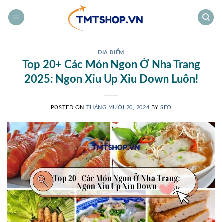
Bỏ
qua
nội
dung
ĐỊA ĐIỂM
Top 20+ Các Món Ngon Ở Nha Trang
2025: Ngon Xỉu Up Xỉu Down Luôn!
POSTED ON
THÁNG MƯỜI 20, 2024
BY
SEO