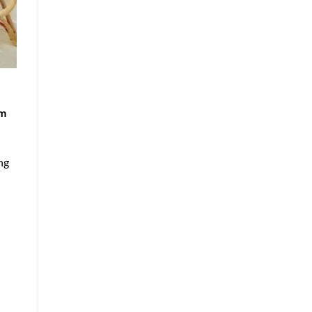
êm
ng