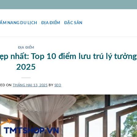
ẨM NANG DU LỊCH
ĐỊA ĐIỂM
ĐẶC SẢN
ĐỊA ĐIỂM
p nhất: Top 10 điểm lưu trú lý tưởng
2025
TED ON
THÁNG HAI 13, 2025
BY
SEO