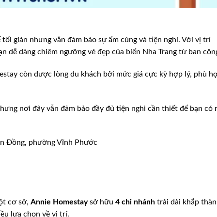
ối giản nhưng vẫn đảm bảo sự ấm cúng và tiện nghi. Với vị trí
ạn dễ dàng chiêm ngưỡng vẻ đẹp của biển Nha Trang từ ban côn
stay còn được lòng du khách bởi mức giá cực kỳ hợp lý, phù h
hưng nơi đây vẫn đảm bảo đầy đủ tiện nghi cần thiết để bạn có
ăn Đồng, phường Vĩnh Phước
ột cơ sở,
Annie Homestay
sở hữu
4 chi nhánh
trải dài khắp thà
 lựa chọn về vị trí.