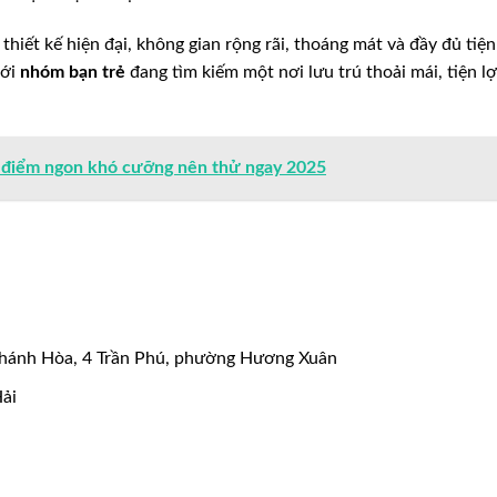
iết kế hiện đại, không gian rộng rãi, thoáng mát và đầy đủ tiện
với
nhóm bạn trẻ
đang tìm kiếm một nơi lưu trú thoải mái, tiện lợ
a điểm ngon khó cưỡng nên thử ngay 2025
hánh Hòa, 4 Trần Phú, phường Hương Xuân
ải