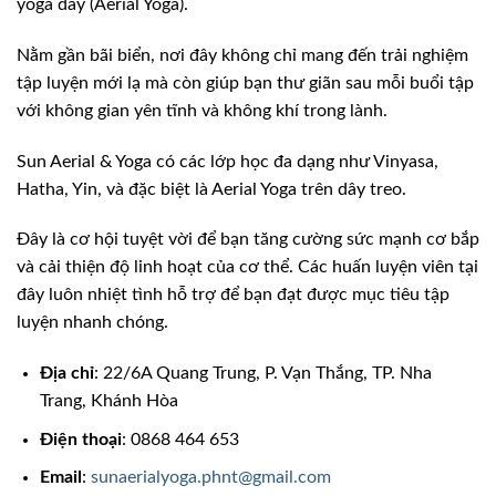
yoga dây (Aerial Yoga).
Nằm gần bãi biển, nơi đây không chỉ mang đến trải nghiệm
tập luyện mới lạ mà còn giúp bạn thư giãn sau mỗi buổi tập
với không gian yên tĩnh và không khí trong lành.
Sun Aerial & Yoga có các lớp học đa dạng như Vinyasa,
Hatha, Yin, và đặc biệt là Aerial Yoga trên dây treo.
Đây là cơ hội tuyệt vời để bạn tăng cường sức mạnh cơ bắp
và cải thiện độ linh hoạt của cơ thể. Các huấn luyện viên tại
đây luôn nhiệt tình hỗ trợ để bạn đạt được mục tiêu tập
luyện nhanh chóng.
Địa chỉ
: 22/6A Quang Trung, P. Vạn Thắng, TP. Nha
Trang, Khánh Hòa
Điện thoại
: 0868 464 653
Email
:
sunaerialyoga.phnt@gmail.com