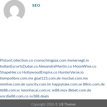
SEO
PistonCollection.co
cronochingaza.com
immersegt.io
IndianEscortsDubai.co
AlexandreMartin.co
MoonWise.co
ShapeHer.co
HollywoodEmpire.co
HunterVerse.io
tiempolibre.com.mx
goal123.com.de
mocbai.com.mx
mmlive.com.de
suncity.com.im
happyluke.com.se
88nn.com.de
tk88.com.vc
keonhacai.com.vc
w88.mov
8kbet.com.de
xocdia88.com.co
sv388.deals
Copyright 2026 ©
UX Themes