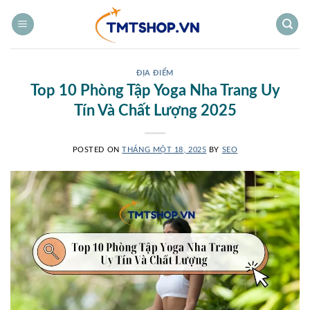
Bỏ
qua
nội
dung
ĐỊA ĐIỂM
Top 10 Phòng Tập Yoga Nha Trang Uy
Tín Và Chất Lượng 2025
POSTED ON
THÁNG MỘT 18, 2025
BY
SEO