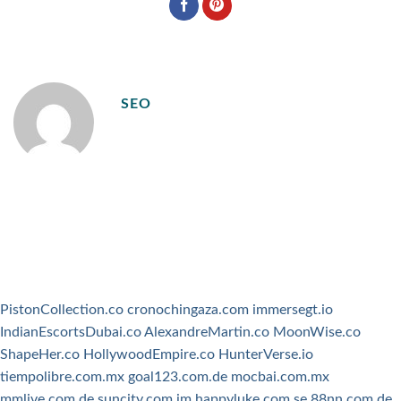
SEO
PistonCollection.co
cronochingaza.com
immersegt.io
IndianEscortsDubai.co
AlexandreMartin.co
MoonWise.co
ShapeHer.co
HollywoodEmpire.co
HunterVerse.io
tiempolibre.com.mx
goal123.com.de
mocbai.com.mx
mmlive.com.de
suncity.com.im
happyluke.com.se
88nn.com.de