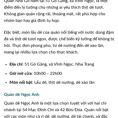
Quán Nhà Gỗ nằm tại 51 Gò Găng, xã Vĩnh Ngọc, là một
điểm đến lý tưởng cho những ai yêu thích thịt dê tươi.
Không gian quán rộng rãi, thoáng mát, rất phù hợp cho
nhóm bạn hay gia đình tụ họp.
Đặc biệt, món lẩu dê của quán nổi tiếng với nước dùng đậm
đà và thịt dê tươi ngon, được chế biến kỹ lưỡng để không bị
hôi. Thực đơn phong phú, từ dê nướng đến dê xào lăn,
mang lại nhiều lựa chọn cho thực khách.
Địa chỉ
: 51 Gò Găng, xã Vĩnh Ngọc, Nha Trang
Giờ mở cửa
: 10h00 – 22h00
Món nổi bật
: Lẩu dê, thịt dê nướng, dê xào lăn
Quán dê Ngọc Anh
Quán dê Ngọc Anh là một lựa chọn tuyệt vời với hai chi
nhánh tại 54 Mạc Đĩnh Chi và 42 Bửu Đóa. Quán nổi bật
với các món như cà ri dê, dê nướng, dê tái chanh, và đặc