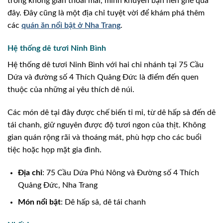
trong không gian thoải mái, mình khuyên bạn nên ghé qua
đây. Đây cũng là một địa chỉ tuyệt vời để khám phá thêm
các
quán ăn nổi bật ở Nha Trang
.
Hệ thống dê tươi Ninh Bình
Hệ thống dê tươi Ninh Bình với hai chi nhánh tại 75 Cầu
Dứa và đường số 4 Thích Quảng Đức là điểm đến quen
thuộc của những ai yêu thích dê núi.
Các món dê tại đây được chế biến tỉ mỉ, từ dê hấp sả đến dê
tái chanh, giữ nguyên được độ tươi ngon của thịt. Không
gian quán rộng rãi và thoáng mát, phù hợp cho các buổi
tiệc hoặc họp mặt gia đình.
Địa chỉ
: 75 Cầu Dứa Phú Nông và Đường số 4 Thích
Quảng Đức, Nha Trang
Món nổi bật
: Dê hấp sả, dê tái chanh