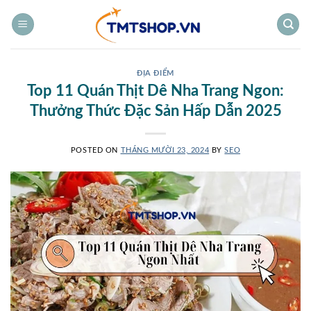
Bỏ
qua
nội
dung
ĐỊA ĐIỂM
Top 11 Quán Thịt Dê Nha Trang Ngon:
Thưởng Thức Đặc Sản Hấp Dẫn 2025
POSTED ON
THÁNG MƯỜI 23, 2024
BY
SEO