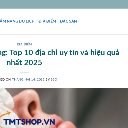
ẨM NANG DU LỊCH
ĐỊA ĐIỂM
ĐẶC SẢN
ĐỊA ĐIỂM
g: Top 10 địa chỉ uy tín và hiệu quả
nhất 2025
TED ON
THÁNG HAI 14, 2025
BY
SEO