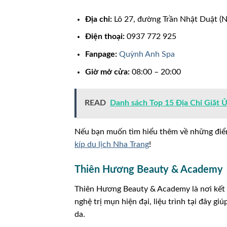
Địa chỉ:
Lô 27, đường Trần Nhật Duật (N
Điện thoại:
0937 772 925
Fanpage:
Quỳnh Anh Spa
Giờ mở cửa:
08:00 – 20:00
READ
Danh sách Top 15 Địa Chỉ Giặt Ủ
Nếu bạn muốn tìm hiểu thêm về những điểm
kíp du lịch Nha Trang
!
Thiên Hương Beauty & Academy
Thiên Hương Beauty & Academy là nơi kết
nghệ trị mụn hiện đại, liệu trình tại đây giú
da.