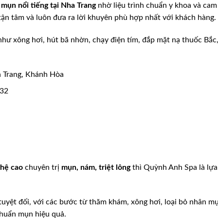
ị mụn nổi tiếng tại Nha Trang
nhờ liệu trình chuẩn y khoa và cam
t tận tâm và luôn đưa ra lời khuyên phù hợp nhất với khách hàng.
như xông hơi, hút bã nhờn, chạy điện tím, đắp mặt nạ thuốc Bắc
 Trang, Khánh Hòa
532
ghệ cao
chuyên trị
mụn, nám, triệt lông
thì Quỳnh Anh Spa là lựa
 tuyệt đối, với các bước từ thăm khám, xông hơi, loại bỏ nhân m
 khuẩn mụn hiệu quả.