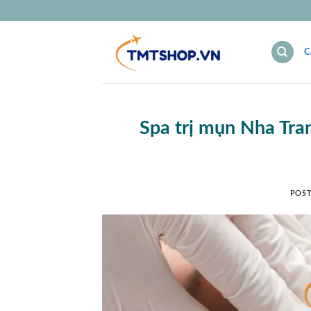
Bỏ
qua
nội
C
dung
Spa trị mụn Nha Tran
POS