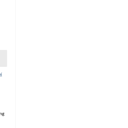
bí
ng