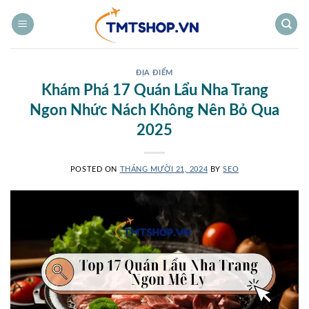
Bỏ
qua
nội
dung
ĐỊA ĐIỂM
Khám Phá 17 Quán Lẩu Nha Trang
Ngon Nhức Nách Không Nên Bỏ Qua
2025
POSTED ON
THÁNG MƯỜI 21, 2024
BY
SEO