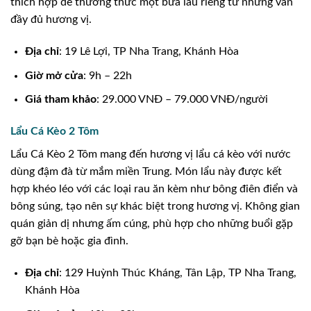
thích hợp để thưởng thức một bữa lẩu riêng tư nhưng vẫn
đầy đủ hương vị.
Địa chỉ
: 19 Lê Lợi, TP Nha Trang, Khánh Hòa
Giờ mở cửa
: 9h – 22h
Giá tham khảo
: 29.000 VNĐ – 79.000 VNĐ/người
Lẩu Cá Kèo 2 Tôm
Lẩu Cá Kèo 2 Tôm mang đến hương vị lẩu cá kèo với nước
dùng đậm đà từ mắm miền Trung. Món lẩu này được kết
hợp khéo léo với các loại rau ăn kèm như bông điên điển và
bông súng, tạo nên sự khác biệt trong hương vị. Không gian
quán giản dị nhưng ấm cúng, phù hợp cho những buổi gặp
gỡ bạn bè hoặc gia đình.
Địa chỉ
: 129 Huỳnh Thúc Kháng, Tân Lập, TP Nha Trang,
Khánh Hòa