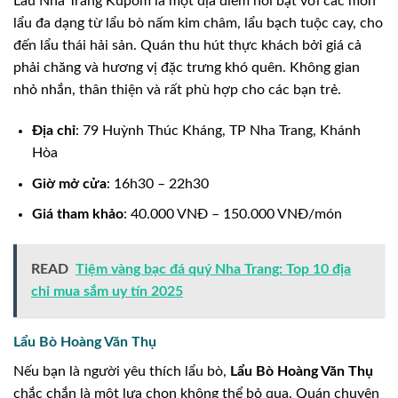
Lẩu Nha Trang Kupom là một địa điểm nổi bật với các món
lẩu đa dạng từ lẩu bò nấm kim châm, lẩu bạch tuộc cay, cho
đến lẩu thái hải sản. Quán thu hút thực khách bởi giá cả
phải chăng và hương vị đặc trưng khó quên. Không gian
nhỏ nhắn, thân thiện và rất phù hợp cho các bạn trẻ.
Địa chỉ
: 79 Huỳnh Thúc Kháng, TP Nha Trang, Khánh
Hòa
Giờ mở cửa
: 16h30 – 22h30
Giá tham khảo
: 40.000 VNĐ – 150.000 VNĐ/món
READ
Tiệm vàng bạc đá quý Nha Trang: Top 10 địa
chỉ mua sắm uy tín 2025
Lẩu Bò Hoàng Văn Thụ
Nếu bạn là người yêu thích lẩu bò,
Lẩu Bò Hoàng Văn Thụ
chắc chắn là một lựa chọn không thể bỏ qua. Quán chuyên