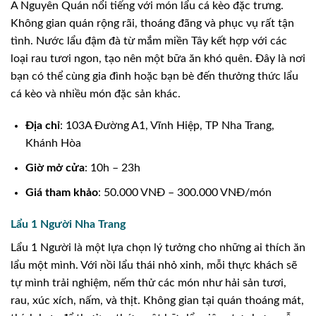
A Nguyên Quán nổi tiếng với món lẩu cá kèo đặc trưng.
Không gian quán rộng rãi, thoáng đãng và phục vụ rất tận
tình. Nước lẩu đậm đà từ mắm miền Tây kết hợp với các
loại rau tươi ngon, tạo nên một bữa ăn khó quên. Đây là nơi
bạn có thể cùng gia đình hoặc bạn bè đến thưởng thức lẩu
cá kèo và nhiều món đặc sản khác.
Địa chỉ
: 103A Đường A1, Vĩnh Hiệp, TP Nha Trang,
Khánh Hòa
Giờ mở cửa
: 10h – 23h
Giá tham khảo
: 50.000 VNĐ – 300.000 VNĐ/món
Lẩu 1 Người Nha Trang
Lẩu 1 Người là một lựa chọn lý tưởng cho những ai thích ăn
lẩu một mình. Với nồi lẩu thái nhỏ xinh, mỗi thực khách sẽ
tự mình trải nghiệm, nếm thử các món như hải sản tươi,
rau, xúc xích, nấm, và thịt. Không gian tại quán thoáng mát,